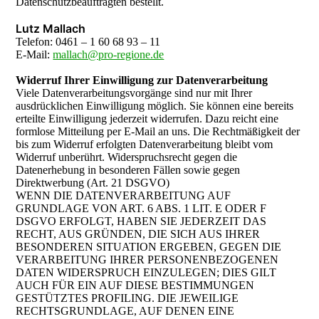
Datenschutzbeauftragten bestellt.
Lutz Mallach
Telefon: 0461 – 1 60 68 93 – 11
E-Mail:
mallach@pro-regione.de
Widerruf Ihrer Einwilligung zur Datenverarbeitung
Viele Datenverarbeitungsvorgänge sind nur mit Ihrer
ausdrücklichen Einwilligung möglich. Sie können eine bereits
erteilte Einwilligung jederzeit widerrufen. Dazu reicht eine
formlose Mitteilung per E-Mail an uns. Die Rechtmäßigkeit der
bis zum Widerruf erfolgten Datenverarbeitung bleibt vom
Widerruf unberührt. Widerspruchsrecht gegen die
Datenerhebung in besonderen Fällen sowie gegen
Direktwerbung (Art. 21 DSGVO)
WENN DIE DATENVERARBEITUNG AUF
GRUNDLAGE VON ART. 6 ABS. 1 LIT. E ODER F
DSGVO ERFOLGT, HABEN SIE JEDERZEIT DAS
RECHT, AUS GRÜNDEN, DIE SICH AUS IHRER
BESONDEREN SITUATION ERGEBEN, GEGEN DIE
VERARBEITUNG IHRER PERSONENBEZOGENEN
DATEN WIDERSPRUCH EINZULEGEN; DIES GILT
AUCH FÜR EIN AUF DIESE BESTIMMUNGEN
GESTÜTZTES PROFILING. DIE JEWEILIGE
RECHTSGRUNDLAGE, AUF DENEN EINE